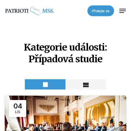
Skip
Men
Přidejte se
to
main
content
Kategorie události:
Případová studie
04
LIS