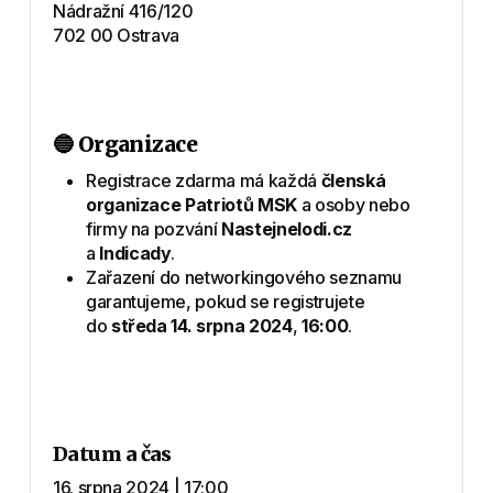
Nádražní 416/120
702 00 Ostrava
🔵 Organizace
Registrace zdarma má každá
členská
organizace Patriotů MSK
a osoby nebo
firmy na pozvání
Nastejnelodi.cz
a
Indicady
.
Zařazení do networkingového seznamu
garantujeme, pokud se registrujete
do
středa 14. srpna 2024
,
16:00
.
Datum a čas
16. srpna 2024 | 17:00