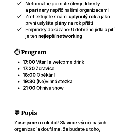
Neformálně poznáte
členy
,
klienty
a
partnery
napříč našimi organizacemi
Zreflektujete s námi
uplynulý rok
a jako
první uslyšíte
plány
na rok příští
Empiricky dokázáno: U dobrého jídla a pití
je ten
nejlepší networking
⏱️ Program
17:00
Vítání a welcome drink
17:30
Zdravice
18:00
Opékání
19:30
(Ne)vinná stezka
21:00
Ohnivá show
💬 Popis
Zase jsme o rok dál!
Slavíme výročí našich
organizací a doufáme, že budete u toho,