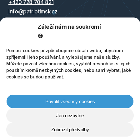
+420 728 704 821
info@patriotimsk.cz
Záleží nám na soukromí
2000564446/2010 (Fio banka)
🍪
Pomocí cookies přizpůsobujeme obsah webu, abychom
Obchodní podmínky
zpříjemnili jeho používání, a vylepšujeme naše služby.
Můžete povolit všechny cookies, vyjádřit nesouhlas s jejich
Zásady ochrany osobních údajů
použitím kromě nezbytných cookies, nebo sami vybrat, jaké
cookies se budou používat.
Facebook
Povolit všechny cookies
LinkedIn
Instagram
Jen nezbytné
Spotify
Zobrazit předvolby