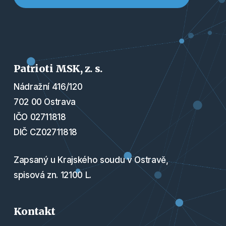
Patrioti MSK, z. s.
Nádražní 416/120
702 00 Ostrava
IČO 02711818
DIČ CZ02711818
Zapsaný u Krajského soudu v Ostravě,
spisová zn. 12100 L.
Kontakt