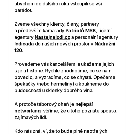
abychom do dalšího roku vstoupili se vší
parádou.
Zveme všechny klienty, členy, partnery
a především kamarády
Patriotů MSK
, účetní
agentury
Nastejnelodi.cz
a personální agentury
Indicada
do našich nových prostor v
Nádražní
120
.
Provedeme vás kancelářemi a ukážeme jejich
taje a historie. Rychle zhodnotíme, co se nám
povedlo, a vyzradíme, co se chystá. Opečeme
špekáčky (nebo hermelíny) a koukneme do
budoucnosti u sklenky dobrého vína.
A protože táborový oheň je
nejlepší
networking
, věříme, že u toho poznáte spoustu
zajímavých lidí.
Kdo nás zná, ví, že to bude plné neotřelých