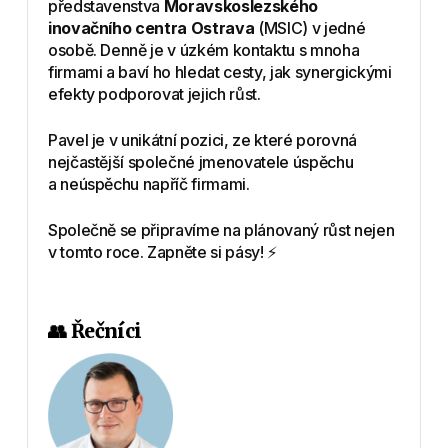
představenstva
Moravskoslezského
inovačního centra Ostrava
(MSIC) v jedné
osobě. Denně je v úzkém kontaktu s mnoha
firmami a baví ho hledat cesty, jak synergickými
efekty podporovat jejich růst.
Pavel je v unikátní pozici, ze které porovná
nejčastější společné jmenovatele úspěchu
a neúspěchu napříč firmami.
Společně se připravíme na plánovaný růst nejen
v tomto roce. Zapněte si pásy! ⚡️
👥 Řečníci