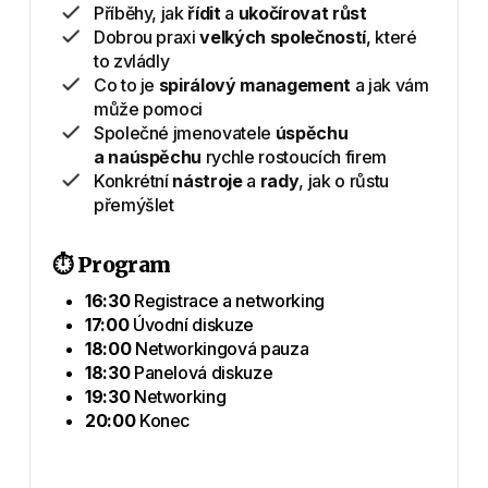
Příběhy, jak
řídit
a
ukočírovat růst
Dobrou praxi
velkých společností
, které
to zvládly
Co to je
spirálový management
a jak vám
může pomoci
Společné jmenovatele
úspěchu
a naúspěchu
rychle rostoucích firem
Konkrétní
nástroje
a
rady
, jak o růstu
přemýšlet
⏱️ Program
16:30
Registrace a networking
17:00
Úvodní diskuze
18:00
Networkingová pauza
18:30
Panelová diskuze
19:30
Networking
20:00
Konec