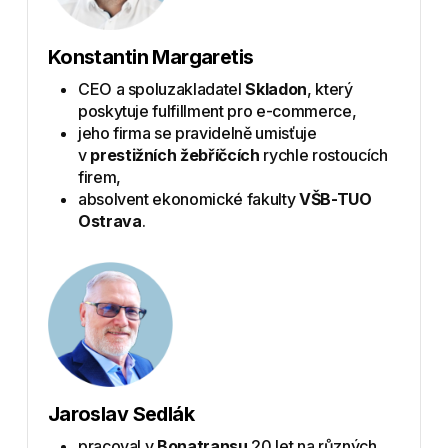
Konstantin Margaretis
CEO a spoluzakladatel
Skladon
, který
poskytuje fulfillment pro e-commerce,
jeho firma se pravidelně umisťuje
v
prestižních žebříčcích
rychle rostoucích
firem,
absolvent ekonomické fakulty
VŠB-TUO
Ostrava
.
Jaroslav Sedlák
pracoval v
Bonatransu
20 let na různých