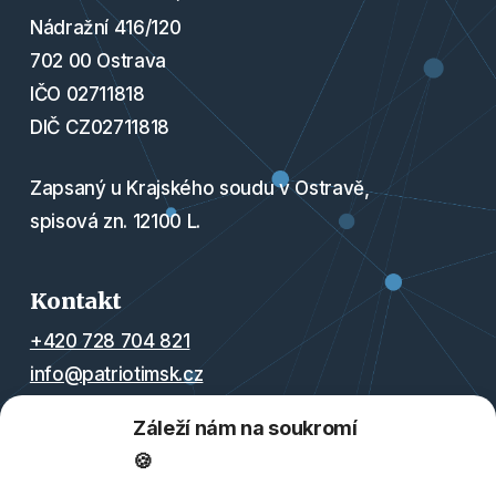
Nádražní 416/120
702 00 Ostrava
IČO 02711818
DIČ CZ02711818
Zapsaný u Krajského soudu v Ostravě,
spisová zn. 12100 L.
Kontakt
+420 728 704 821
info@patriotimsk.cz
Záleží nám na soukromí
2000564446/2010 (Fio banka)
🍪