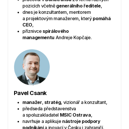
pozicích včetně
generálního ředitele
,
dnes je konzultantem, mentorem
a projektovým manažerem, který
pomáhá
CEO
,
příznivce
spirálového
managementu
Andreje Kopčaje.
Pavel Csank
manažer
,
stratég
, vizionář a konzultant,
předseda představenstva
a spoluzakladatel
MSIC Ostrava
,
navrhuje a aplikuje
nástroje podpory
podnikání
a inovací v Česku i zahraničí.