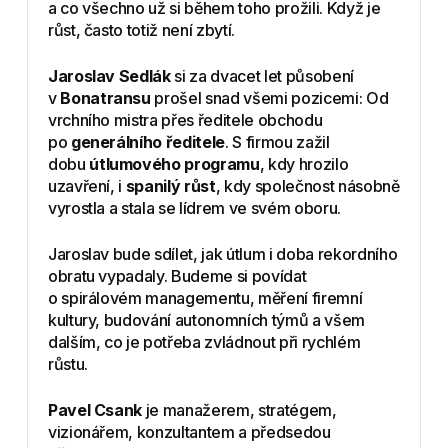
a co všechno už si během toho prožili. Když je
růst, často totiž není zbytí.
Jaroslav Sedlák
si za dvacet let působení
v
Bonatransu
prošel snad všemi pozicemi: Od
vrchního mistra přes ředitele obchodu
po
generálního ředitele
. S firmou zažil
dobu
útlumového programu
, kdy hrozilo
uzavření, i
spanilý růst
, kdy společnost násobně
vyrostla a stala se lídrem ve svém oboru.
Jaroslav bude sdílet, jak útlum i doba rekordního
obratu vypadaly. Budeme si povídat
o spirálovém managementu, měření firemní
kultury, budování autonomních týmů a všem
dalším, co je potřeba zvládnout při rychlém
růstu.
Pavel Csank
je manažerem, stratégem,
vizionářem, konzultantem a předsedou