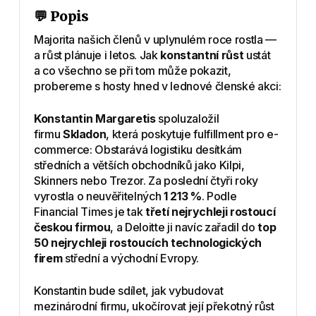
💬 Popis
Majorita našich členů v uplynulém roce rostla —
a růst plánuje i letos. Jak
konstantní růst
ustát
a co všechno se při tom může pokazit,
probereme s hosty hned v lednové členské akci:
Konstantin Margaretis
spoluzaložil
firmu
Skladon
, která poskytuje fulfillment pro e-
commerce: Obstarává logistiku desítkám
středních a větších obchodníků jako Kilpi,
Skinners nebo Trezor. Za poslední čtyři roky
vyrostla o neuvěřitelných
1 213 %
. Podle
Financial Times je tak
třetí nejrychleji rostoucí
českou firmou
, a Deloitte ji navíc zařadil do
top
50 nejrychleji rostoucích technologických
firem
střední a východní Evropy.
Konstantin bude sdílet, jak vybudovat
mezinárodní firmu, ukočírovat její překotný růst